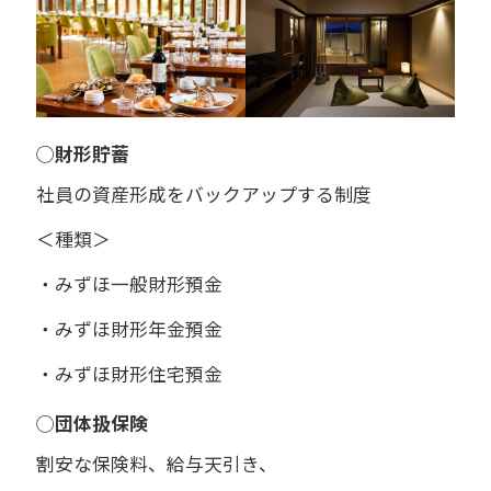
◯財形貯蓄
社員の資産形成をバックアップする制度
＜種類＞
・みずほ一般財形預金
・みずほ財形年金預金
・みずほ財形住宅預金
◯団体扱保険
割安な保険料、給与天引き、