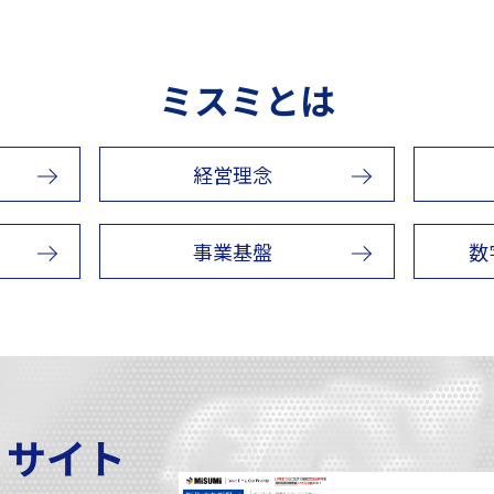
ミスミとは
経営理念
事業基盤
数
C サイト