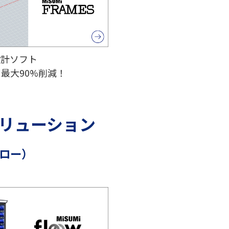
設計ソフト
最大90%削減！
リューション
（フロー）