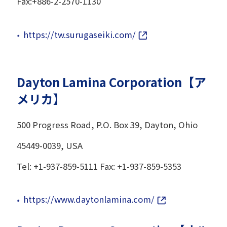
Fax:+886-2-2570-1130
https://tw.surugaseiki.com/
Dayton Lamina Corporation【ア
メリカ】
500 Progress Road, P.O. Box 39, Dayton, Ohio
45449-0039, USA
Tel: +1-937-859-5111 Fax: +1-937-859-5353
https://www.daytonlamina.com/