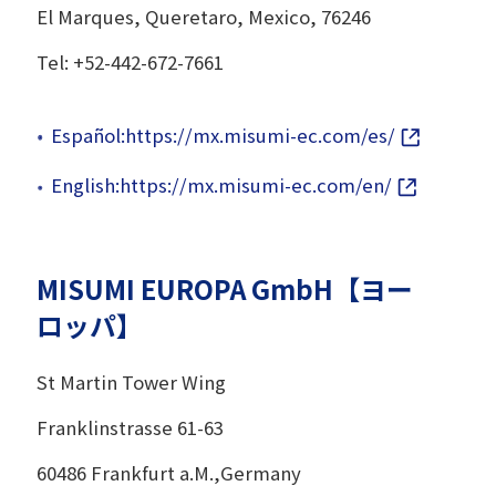
El Marques, Queretaro, Mexico, 76246
Tel: +52-442-672-7661
Español:https://mx.misumi-ec.com/es/
English:https://mx.misumi-ec.com/en/
MISUMI EUROPA GmbH【ヨー
ロッパ】
St Martin Tower Wing
Franklinstrasse 61-63
60486 Frankfurt a.M.,Germany