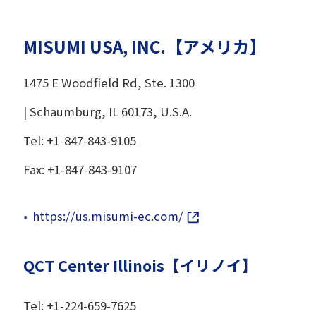
MISUMI USA, INC.【アメリカ】
1475 E Woodfield Rd, Ste. 1300
| Schaumburg, IL 60173, U.S.A.
Tel: +1-847-843-9105
Fax: +1-847-843-9107
https://us.misumi-ec.com/
QCT Center Illinois【イリノイ】
Tel: +1-224-659-7625