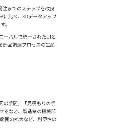
・発注までのステップを改良
来に比べ、3Dデータアップ
ます。
グローバルで統一されたUIと
る部品調達プロセスの生産
作図の手間」「見積もりの手
減するなど、製造業の機械部
工範囲の拡大など、利便性の