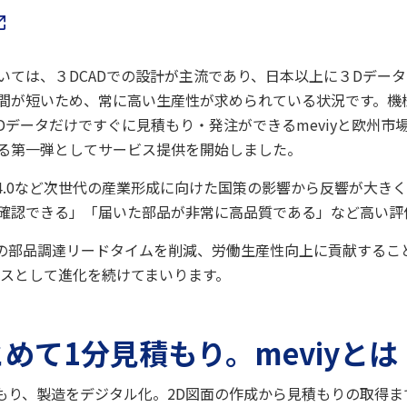
いては、３DCADでの設計が主流であり、日本以上に３Dデー
間が短いため、常に高い生産性が求められている状況です。機
データだけですぐに見積もり・発注ができるmeviyと欧州市場
る第一弾としてサービス提供を開始しました。
try4.0など次世代の産業形成に向けた国策の影響から反響が大
確認できる」「届いた部品が非常に高品質である」など高い評
さまの部品調達リードタイムを削減、労働生産性向上に貢献する
ビスとして進化を続けてまいります。
めて1分見積もり。meviyとは
見積もり、製造をデジタル化。2D図面の作成から見積もりの取得