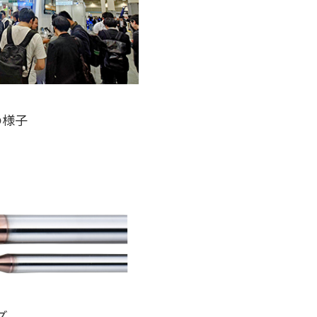
スの様子
ズ