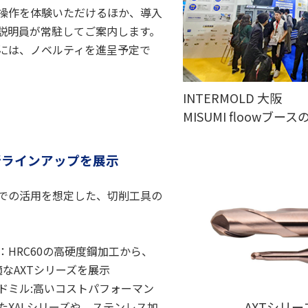
操作を体験いただけるほか、導入
説明員が常駐してご案内します。
には、ノベルティを進呈予定で
INTERMOLD 大阪
MISUMI floowブー
新ラインアップを展示
での活用を想定した、切削工具の
HRC60の高硬度鋼加工から、
適なAXTシリーズを展示
ドミル:高いコストパフォーマン
AXTシリー
たXALシリーズや、ステンレス加