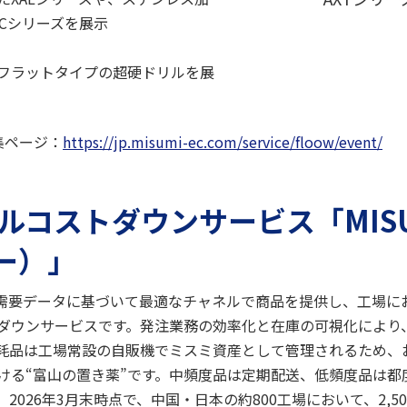
Cシリーズを展示
フラットタイプの超硬ドリルを展
特集ページ：
https://jp.misumi-ec.com/service/floow/event/
ルコストダウンサービス「MISU
ロー）」
は、顧客の需要データに基づいて最適なチャネルで商品を提供し、工場
ダウンサービスです。発注業務の効率化と在庫の可視化により
耗品は工場常設の自販機でミスミ資産として管理されるため、
ける“富山の置き薬”です。中頻度品は定期配送、低頻度品は都
2026年3月末時点で、中国・日本の約800工場において、2,5