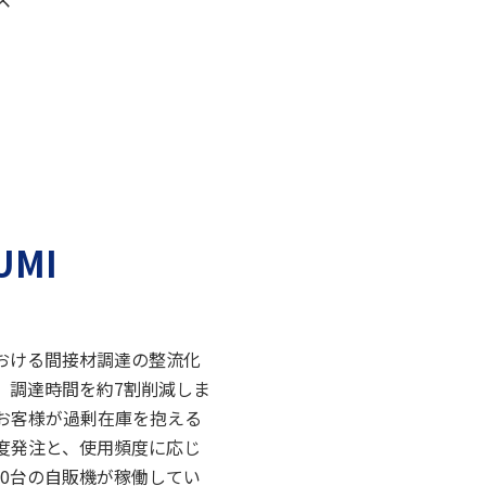
MI
における間接材調達の整流化
、調達時間を約7割削減しま
お客様が過剰在庫を抱える
度発注と、使用頻度に応じ
00台の自販機が稼働してい