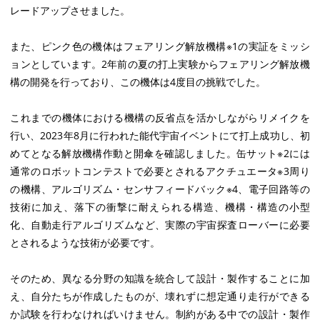
レードアップさせました。
また、ピンク色の機体はフェアリング解放機構※1の実証をミッシ
ョンとしています。2年前の夏の打上実験からフェアリング解放機
構の開発を行っており、この機体は4度目の挑戦でした。
これまでの機体における機構の反省点を活かしながらリメイクを
行い、2023年8月に行われた能代宇宙イベントにて打上成功し、初
めてとなる解放機構作動と開傘を確認しました。缶サット※2には
通常のロボットコンテストで必要とされるアクチュエータ※3周り
の機構、アルゴリズム・センサフィードバック※4、電子回路等の
技術に加え、落下の衝撃に耐えられる構造、機構・構造の小型
化、自動走行アルゴリズムなど、実際の宇宙探査ローバーに必要
とされるような技術が必要です。
そのため、異なる分野の知識を統合して設計・製作することに加
え、自分たちが作成したものが、壊れずに想定通り走行ができる
か試験を行わなければいけません。制約がある中での設計・製作