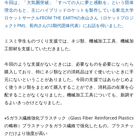
今回は、「大気圏突破」「すべての人に夢と感動を」という団体
理念のもと、主にハイブリッドロケットを製作している東北大学
ロケットサークルFROM THE EARTHの永山さん（ロケットプロジ
ェクトPM)、長内さん(12期代団体代表）にお話を伺いました。
ミスミ学生ものづくり支援では、ネジ類、機械加工工具、機械加
工部材を支援していただきました。
今回のような支援がないときには、必要なものを必要になったら
購入しており、特にネジ類などの消耗品はすぐ使いたいときに手
元にないということがありました。今回の支援ではあらかじめよ
く使うネジ類をまとめて購入することができ、消耗品の在庫を心
配することがなくなりました。機械加工工具についても、新調す
るよいきっかけとなりました。
※5ガラス繊維強化プラスチック（Glass Fiber Reinforced Plastics
の略称）プラスチックをガラス繊維で強化したもの。プラスチッ
クだけより強度が高い