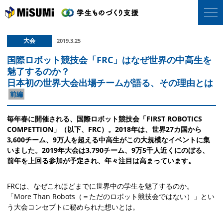
大会
2019.3.25
国際ロボット競技会「FRC」はなぜ世界の中高生を
魅了するのか？
日本初の世界大会出場チームが語る、その理由とは
前編
毎年春に開催される、国際ロボット競技会「FIRST ROBOTICS
COMPETTION」（以下、FRC）。2018年は、世界27カ国から
3,600チーム、9万人を超える中高生がこの大規模なイベントに集
いました。2019年大会は3,790チーム、9万5千人近くにのぼる、
前年を上回る参加が予定され、年々注目は高まっています。
FRCは、なぜこれほどまでに世界中の学生を魅了するのか。
「More Than Robots（＝ただのロボット競技会ではない）」とい
う大会コンセプトに秘められた想いとは。