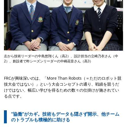
左から技術リーダーの中島悠翔くん（高2）、設計担当の立崎乃衣さん（中
2）、創設者で昨シーズンリーダーの中嶋花音さん（高3）
FRCが興味深いのは、「More Than Robots（＝ただのロボット競
技大会ではない）」という大会コンセプトの通り、戦績を競うだ
けではない、幅広い学びを得るための数々の仕掛けが施されてい
る点です。
“協働”がカギ。技術もデータも隠さず開示、
他チーム
のトラブルも積極的に助ける