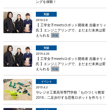
ングを体験！
対談
2019.5.9
【 工学女子meetsロボット開発者 吉藤オリィ
氏 】エンジニアリングで、まだまだ未来は変
えられる
後編
対談
2019.4.26
【 工学女子meetsロボット開発者 吉藤オリィ
氏 】エンジニアリングで、まだまだ未来は変
えられる
前編
イベント
2019.4.3
サレジオ工業高等専門学校「ものづくり教室
2018」二足歩行する恐竜ロボットを作ろう！