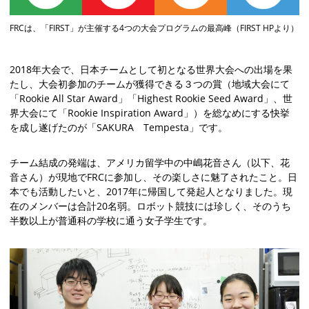
FRCは、「FIRST」が主催する4つの大会プログラムの最高峰（FIRST HPより）
2018年大会で、日本チームとして初となる世界大会への出場を果
たし、大会初参加のチームが獲得できる３つの賞（地域大会にて
「Rookie All Star Award」「Highest Rookie Seed Award」、世
界大会にて「Rookie Inspiration Award」）を総なめにする快挙
を成し遂げたのが「SAKURA Tempesta」です。
チーム結成の発端は、アメリカ留学中の中嶋花音さん（以下、花
音さん）が現地でFRCに参加し、その楽しさに魅了されたこと。日
本でも活動したいと、2017年に帰国して発起人となりました。現
在のメンバーは合計20名弱。ロボット競技には珍しく、そのうち
半数以上が普通科の学校に通う女子学生です。